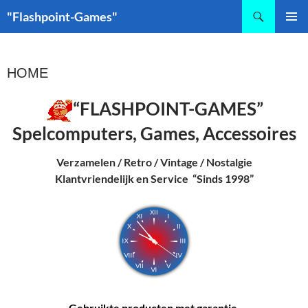
Zoeken
"Flashpoint-Games"
GA
PRIMAI
NAAR
MENU
DE
HOME
INHOUD
“FLASHPOINT-GAMES”
Spelcomputers, Games, Accessoires
Verzamelen / Retro / Vintage / Nostalgie
Klantvriendelijk en Service
“Sinds 1998”
Gebruikte producten met garantie.